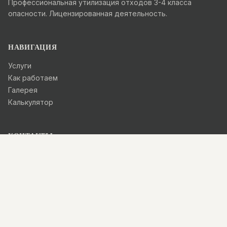
Профессиональная утилизация отходов 3-4 класса
опасности. Лицензированная деятельность.
НАВИГАЦИЯ
Услуги
Как работаем
Галерея
Калькулятор
КОНТАКТЫ
+74959264766
info@st77.ru
Telegram
© 2026 Национальный Оператор - Платформа: Утилизация.