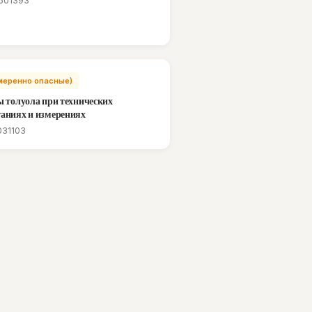
501393
(Умеренно опасные)
ы толуола при технических
аниях и измерениях
031103