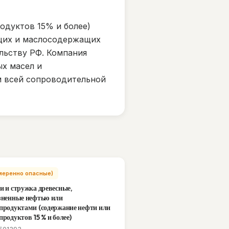
одуктов 15% и более)
ащих и маслосодержащих
льству РФ. Компания
ых масел и
м всей сопроводительной
(Умеренно опасные)
и и стружка древесные,
зненные нефтью или
продуктами (содержание нефти или
продуктов 15 % и более)