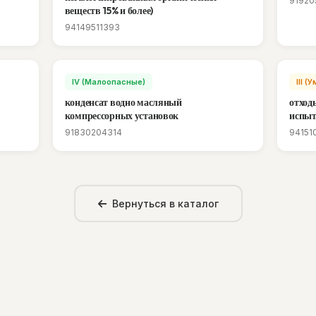
91920
веществ 15% и более)
94149511393
IV (Малоопасные)
III 
конденсат водно масляный
отход
компрессорных установок
испыт
91830204314
94151
Вернуться в каталог