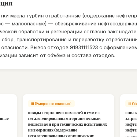
ация
тки масла турбин отработанные (содержание нефтепр
ласс — малоопасные) — обезвреживание нефтесодерж
еской обработки и регенерации согласно законодате
 сбор, транспортирование и переработку отработанн
 опасности. Вывоз отходов 91831111523 с оформление
изации зависит от объёма и состава отходов.
III (Умеренно опасные)
III 
отходы неорганических солей в смеси с
опилк
анные
негалогенированными органическими
загря
веществами при технических испытаниях
нефте
и измерениях (содержание
нефте
негалогенированных органических