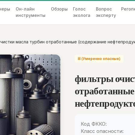
неры
Он-лайн
Обзоры
Голос
Вопрос
Регоп
инструменты
эколога
эксперту
чистки масла турбин отработанные (содержание нефтепродук
III (Умеренно опасные)
фильтры очис
отработанные
нефтепродукто
Код ФККО:
Класс опасности: