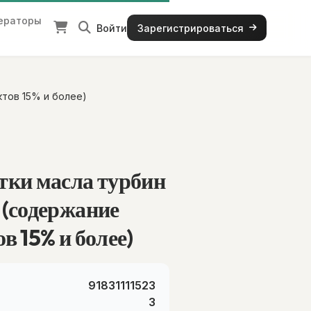
ераторы
Войти
Зарегистрироваться
тов 15% и более)
тки масла турбин
 (содержание
в 15% и более)
91831111523
3