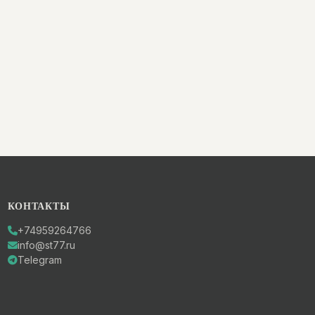
КОНТАКТЫ
+74959264766
info@st77.ru
Telegram