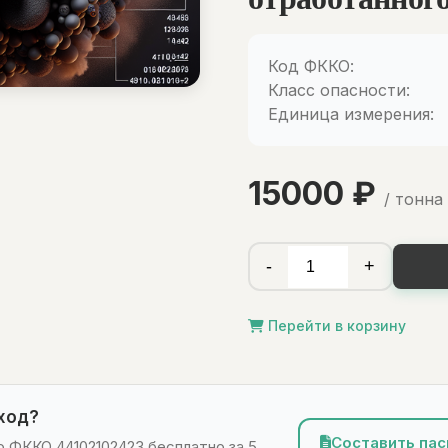
Код ФККО:
Класс опасности:
Единица измерения:
15000 ₽
/ тонна
-
+
Перейти в корзину
тход?
Составить пас
 ФККО 44102102423 бесплатно за 5