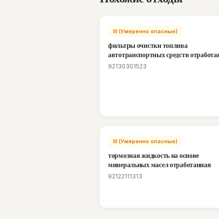
III (Умеренно опасные)
фильтры очистки топлива
автотранспортных средств отработ
92130301523
III (Умеренно опасные)
тормозная жидкость на основе
минеральных масел отработанная
92122111313