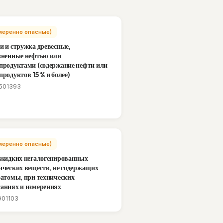
(Умеренно опасные)
и и стружка древесные,
зненные нефтью или
продуктами (содержание нефти или
продуктов 15 % и более)
501393
(Умеренно опасные)
 жидких негалогенированных
ических веществ, не содержащих
оатомы, при технических
аниях и измерениях
901103