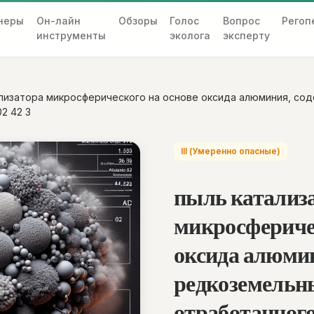
неры
Он-лайн
Обзоры
Голос
Вопрос
Регоп
инструменты
эколога
эксперту
ализатора микросферического на основе оксида алюминия, с
2 42 3
III (Умеренно опасные)
пыль катализ
микросферичес
оксида алюми
редкоземельн
отработанного 