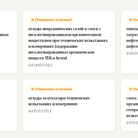
III (Умеренно опасные)
III 
отходы неорганических солей в смеси с
опилк
анные
негалогенированными органическими
загря
веществами при технических испытаниях
нефте
и измерениях (содержание
нефте
негалогенированных органических
91920
веществ 15% и более)
94149511393
III (Умеренно опасные)
III 
отходы толуола при технических
смесь
испытаниях и измерениях
орган
гетер
94151031103
испыт
94151