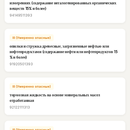
измерениях (содержание негалогенированных органических
веществ 15% и более)
94149511393
III (Умеренно опасные)
опилки и стружка древесные, загрязненные нефтью или
нефтепродуктами (содержание нефти или нефтепродуктов 15
% и более)
91920501393
III (Умеренно опасные)
тормозная жидкость на основе минеральных масел
отработанная
92122111313
III (Умеренно опасные)