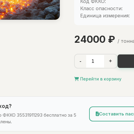
Код ФККО:
Класс опасности:
Единица измерения:
24000 ₽
/ тонн
-
+
Перейти в корзину
тход?
Составить пас
 ФККО 35531911293 бесплатно за 5
лены.