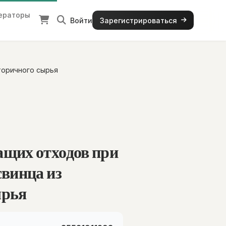
ераторы
Войти
Зарегистрироваться
торичного сырья
ащих отходов при
свинца из
ырья