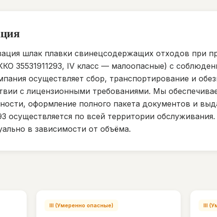
ация
зация шлак плавки свинецсодержащих отходов при п
ККО 35531911293, IV класс — малоопасные) с соблюде
мпания осуществляет сбор, транспортирование и обе
ствии с лицензионными требованиями. Мы обеспечива
сности, оформление полного пакета документов и выд
93 осуществляется по всей территории обслуживания.
ально в зависимости от объёма.
III (Умеренно опасные)
III 