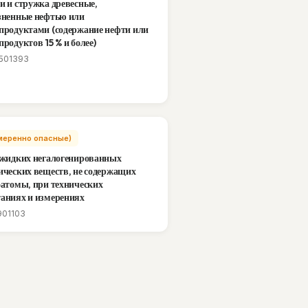
и и стружка древесные,
зненные нефтью или
продуктами (содержание нефти или
продуктов 15 % и более)
501393
(Умеренно опасные)
 жидких негалогенированных
ических веществ, не содержащих
оатомы, при технических
аниях и измерениях
901103