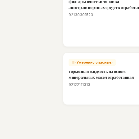
фильтры очистки топлива
автотранспортных средств отработ
92130301523
III (Умеренно опасные)
тормозная жидкость на основе
минеральных масел отработанная
92122111313