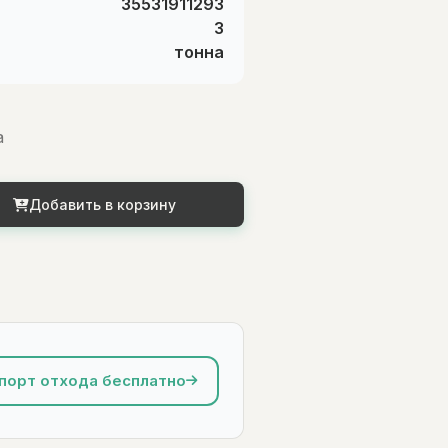
35531911293
3
тонна
а
Добавить в корзину
порт отхода бесплатно