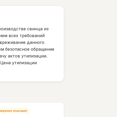
роизводстве свинца из
нием всех требований
звреживание данного
ем безопасное обращение
ачу актов утилизации.
 Цена утилизации
(Умеренно опасные)