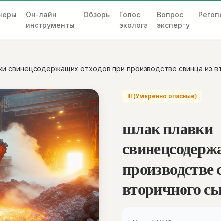
неры
Он-лайн
Обзоры
Голос
Вопрос
Регоп
инструменты
эколога
эксперту
ки свинецсодержащих отходов при производстве свинца из в
III (Умеренно опасные)
шлак плавки
свинецсодерж
производстве 
вторичного с