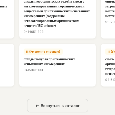
отходы неорганических солей в смеси с
опилк
анные
негалогенированными органическими
загря
веществами при технических испытаниях
нефте
и измерениях (содержание
нефте
негалогенированных органических
91920
веществ 15% и более)
94149511393
III (Умеренно опасные)
III 
отходы толуола при технических
смесь
испытаниях и измерениях
орган
гетер
94151031103
испыт
94151
Вернуться в каталог